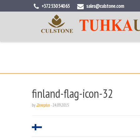
+372 530 540 65
sales@culstone.com
finland-flag-icon-32
by
Zoneplus
-
24.09.2015