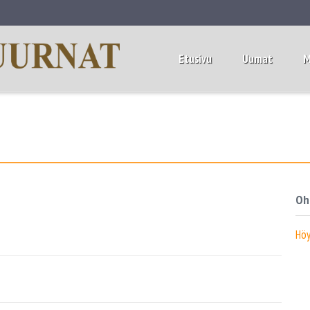
Etusivu
Uurnat
M
Oh
Höy