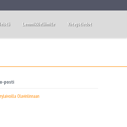
eistä
Lemmikkieläimille
Yhteystiedot
o-posti
rylaivoilla Olavinlinnaan