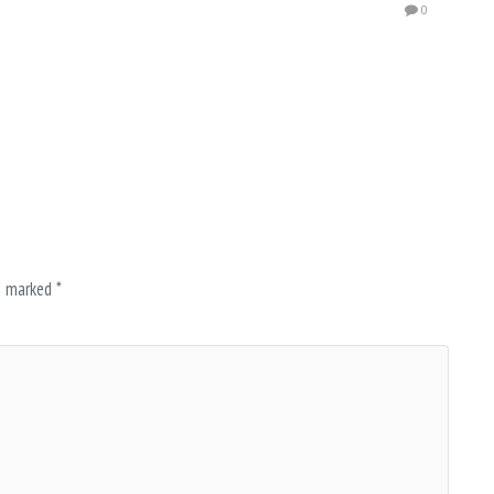
0
re marked
*